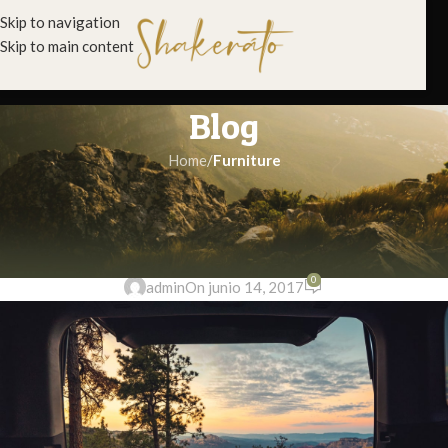
Skip to navigation
Skip to main content
Blog
Home
/
Furniture
FURNITURE
Sweet seat: functional seat for IT
folks
0
admin
On junio 14, 2017